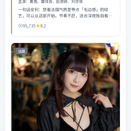
主演：
黄渤、雷佳音、赵丽颖、刘亦菲
一句话安利：想看法国气质里带点「毛边感」的综
艺，可以从这部开始。节奏不赶，适合深夜独自看
完。
95,735
8.2
法国