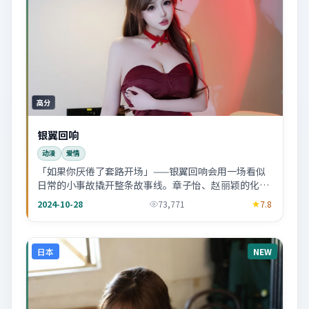
高分
银翼回响
动漫
爱情
「如果你厌倦了套路开场」——银翼回响会用一场看似
日常的小事故撬开整条故事线。章子怡、赵丽颖的化学
反应偏慢热，越往后越上头。
2024-10-28
73,771
7.8
日本
NEW