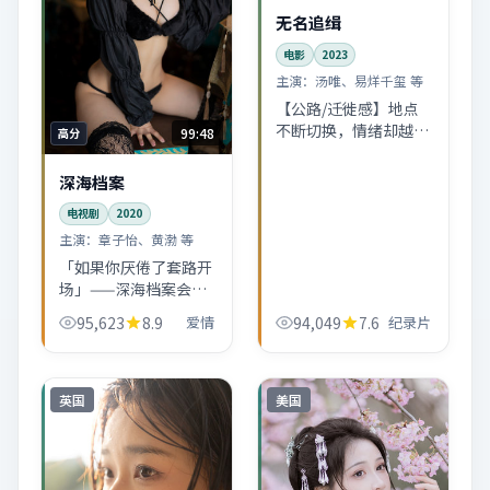
无名追缉
电影
2023
主演：
汤唯、易烊千玺 等
【公路/迁徙感】地点
不断切换，情绪却越来
99:48
高分
越收。纪录片场面服务
于「离开与返回」的主
深海档案
题，而不是为了炫。
电视剧
2020
主演：
章子怡、黄渤 等
「如果你厌倦了套路开
场」——深海档案会用
一场看似日常的小事故
95,623
8.9
爱情
94,049
7.6
纪录片
撬开整条故事线。章子
怡、黄渤的化学反应偏
慢热，越往后越上头。
英国
美国