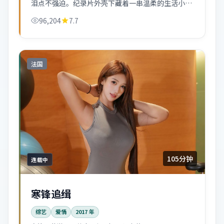
泪点不强迫。纪录片外壳下藏着一串温柔的生活小
品。
96,204
7.7
法国
105分钟
连载中
寒锋追缉
综艺
爱情
2017
年