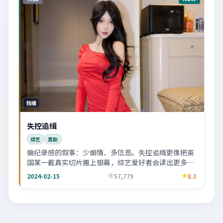
独播
失控追缉
综艺
喜剧
偏纪录感的叙事：少煽情、多信息。失控追缉更像把英
国某一截真实切片搬上银幕，综艺爱好者会读出更多弦
外之音。
2024-02-15
57,779
8.3