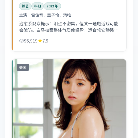
综艺
科幻
2022
年
主演：
雷佳音、章子怡、汤唯
治愈系观众提示：泪点不密集，但某一通电话戏可能
会破防。白昼档案整体气质偏轻盈，适合想安静哭一
场又不想太狗血的人。
96,919
7.9
美国