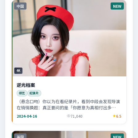
中国
NEW
4K
逆光档案
综艺
纪录片
（悬念口吻）你以为在看纪录片，看到中段会发现导演
在悄悄换题：真正要问的是「你愿意为真相付出多
少」。
2024-04-16
71,040
6.5
英国
NEW