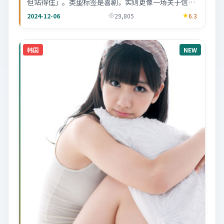
但站得住」。类型标签是喜剧，实则更像一场关于信任
的社会寓言。
2024-12-06
29,805
6.3
韩国
NEW