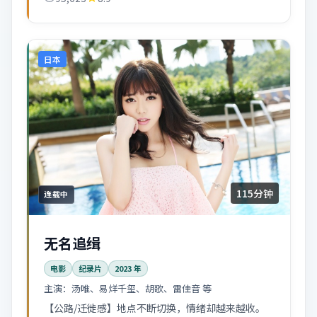
日本
115分钟
连载中
无名追缉
电影
纪录片
2023
年
主演：
汤唯、易烊千玺、胡歌、雷佳音 等
【公路/迁徙感】地点不断切换，情绪却越来越收。