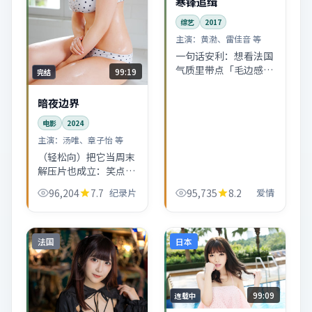
寒锋追缉
综艺
2017
主演：
黄渤、雷佳音 等
一句话安利：想看法国
气质里带点「毛边感」
99:19
完结
的综艺，可以从这部开
始。节奏不赶，适合深
暗夜边界
夜独自看完。
电影
2024
主演：
汤唯、章子怡 等
（轻松向）把它当周末
解压片也成立：笑点不
硬拗，泪点不强迫。纪
96,204
7.7
纪录片
95,735
8.2
爱情
录片外壳下藏着一串温
柔的生活小品。
法国
日本
99:09
连载中