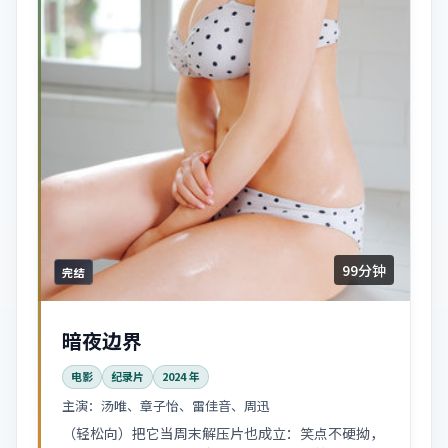
99分钟
完结
暗夜边界
电影
纪录片
2024
年
主演：
汤唯、章子怡、雷佳音、周迅
（轻松向）把它当周末解压片也成立：笑点不硬拗，