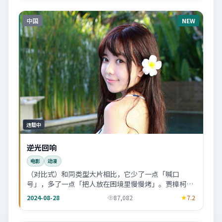
中国
NEW
连载中
逆光回响
电影
动漫
（对比式）和同类型大片相比，它少了一点「喊口
号」，多了一点「把人放在困境里慢慢烤」。贾樟柯的
取舍很明显。
2024-08-28
87,082
7.2