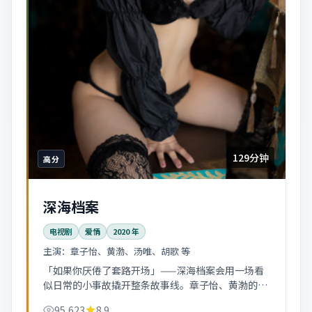
129分钟
高分
深海档案
电视剧
爱情
2020
年
主演：
章子怡、黄渤、汤唯、胡歌 等
「如果你厌倦了套路开场」——深海档案会用一场看
似日常的小事故撬开整条故事线。章子怡、黄渤的化
学反应偏慢热，越往后越上头。
95,623
8.9