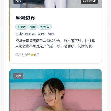
153分钟
院线
星河边界
纪录片
惊悚
2023
年
主演：
赵丽颖、沈腾、胡歌
视听党可留意配乐与剪辑咬合：鼓点落下时，往往是
人物做出不可逆选择的前一秒。赵丽颖、沈腾的表演
节奏跟得很紧。
97,365
8.7
美国