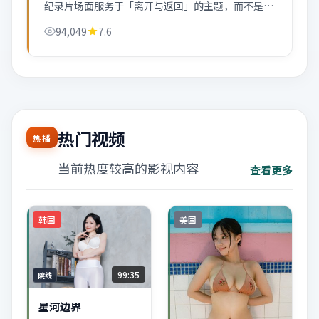
纪录片场面服务于「离开与返回」的主题，而不是为
了炫。
94,049
7.6
热门视频
热播
当前热度较高的影视内容
查看更多
韩国
美国
99:35
院线
星河边界