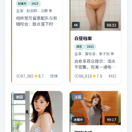
纪录片
2023
主演：
赵丽颖、沈腾 等
视听党可留意配乐与剪
辑咬合：鼓点落下时，
88:32
4K
往往是人物做出不可逆
选择的前一秒。赵丽
白昼档案
颖、沈腾的表演节奏跟
综艺
2022
得很紧。
主演：
雷佳音、章子怡 等
治愈系观众提示：泪点
不密集，但某一通电话
戏可能会破防。白昼档
97,365
8.7
惊悚
96,919
7.9
科幻
案整体气质偏轻盈，适
合想安静哭一场又不想
太狗血的人。
美国
法国
99:17
连载中