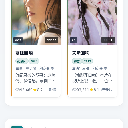
99:22
99:31
高分
4K
寒锋回响
天际回响
纪录片
2023
综艺
2019
主演：
章子怡、刘亦菲 等
主演：
周迅、刘亦菲 等
偏纪录感的叙事：少煽
（偏影评口吻）本片在
情、多信息。寒锋回响
视听上很「敢」：色彩
更像把英国某一截真实
克制、声场干净，却把
93,469
8.2
剧情
92,311
8.1
纪录片
切片搬上银幕，纪录片
纪录片应有的张力留在
爱好者会读出更多弦外
表演里。周迅的眉眼戏
之音。
值得反复拉片。